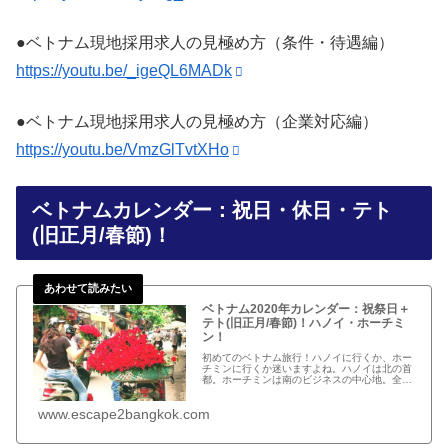
●ベトナム現地採用求人の見極め方（条件・待遇編）
https://youtu.be/_igeQL6MADk
●ベトナム現地採用求人の見極め方（企業対応編）
https://youtu.be/VmzGlTvtXHo
ベトナムカレンダー：祝日・休日・テト
(旧正月/春節)！
ベトナム2020年カレンダー：祝祭日＋
テト(旧正月/春節)！ハノイ・ホーチミ
ン！
初めてのベトナム旅行！ハノイに行くか、ホー
チミンに行くか迷いますよね。ハノイは北の首
都。ホーチミンは南のビジネスの中心地。全く
違う趣の街、両方行けると良いのですが、直線
距離で約1,200キロ、飛行機で約2時間です。
www.escape2bangkok.com