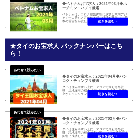
◆ベトナムお宝求人：2021年03月◆ホ
ーチミン・ハノイ厳選
ベトナムは、コロナ感染抑制に成功し東南アジ
アで一人勝ちと言われる程、経済が回復中。 日
本の菅首相が就任して最初の訪問国となり、両
国間でビジネス渡航者の往来再開。 ベトナムの
お宝求人2021年03月編をお届けします！
★タイのお宝求人 バックナンバーはこち
ら！
◆タイのお宝求人：2021年04月◆バン
コク・チョンブリ厳選
タイは住みやすい上に、アジアで最も海外就
職、現地採用の機会が多い国。 タイで一番盛り
上がるソンクランも今年は本来の厳かな正月を
迎え、経済再開。 駐在員帰国に伴う高額給与案
件も散見される2021年04月のタイのお宝求人
をお届け！
◆タイのお宝求人：2021年03月◆バン
コク・チョンブリ厳選
タイは住みやすい上に、アジアで最も海外就
職、現地採用の機会が多い国。 コロナ感染拡大
抑制に成功して、徐々に経済制限緩和が進み、