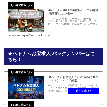
◆ベトナム2021年◆祝祭日・テト(旧正
月/春節)カレンダー
ハノイは北の首都。ホーチミンは南のビジネス
の中心地。全く違う趣の街、両方行けると良い
のですが、直線距離で約1,200キロ、飛行機で
約2時間です。ベトナムの祝祭日は少ないです
が、テト、春節、旧正月は盛大にお祝いされま
す。
www.escape2bangkok.com
★ベトナムお宝求人 バックナンバーはこ
ちら！
◆ベトナムお宝求人：2021年04月◆ホ
ーチミン・ハノイ厳選
ベトナムはコロナ感染抑制に成功し、東南アジ
アで一人勝ちと言われ、経済回復中。 日本の菅
首相が就任して最初の訪問国として、両国間で
ビジネス渡航者の往来再開。 ベトナムのお宝求
人2021年04月編をお届けします！ ベトナム(ホ
ーチミン、ハノイ)...