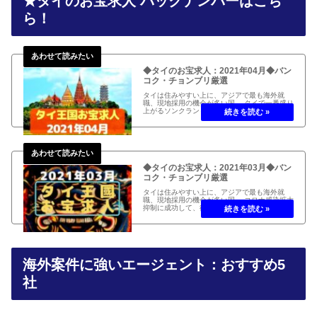
★タイのお宝求人 バックナンバーはこち
ら！
◆タイのお宝求人：2021年04月◆バン
コク・チョンブリ厳選
タイは住みやすい上に、アジアで最も海外就
職、現地採用の機会が多い国。 タイで一番盛り
上がるソンクランも今年は本来の厳かな正月を
迎え、経済再開。 駐在員帰国に伴う高額給与案
件も散見される2021年04月のタイのお宝求人
をお届け！
◆タイのお宝求人：2021年03月◆バン
コク・チョンブリ厳選
タイは住みやすい上に、アジアで最も海外就
職、現地採用の機会が多い国。 コロナ感染拡大
抑制に成功して、徐々に経済制限緩和が進み、
経済回復中。 駐在員帰国に伴う高額給与案件も
散見される2021年03月のタイのお宝求人をお
届け！
海外案件に強いエージェント：おすすめ5
社