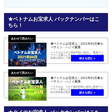
★ベトナムお宝求人 バックナンバーはこ
ちら！
◆ベトナムお宝求人：2021年04月◆ホ
ーチミン・ハノイ厳選
ベトナムはコロナ感染抑制に成功し、東南アジ
アで一人勝ちと言われ、経済回復中。 日本の菅
首相が就任して最初の訪問国として、両国間で
ビジネス渡航者の往来再開。 ベトナムのお宝求
人2021年04月編をお届けします！ ベトナム(ホ
ーチミン、ハノイ)...
◆ベトナムお宝求人：2021年03月◆ホ
ーチミン・ハノイ厳選
ベトナムは、コロナ感染抑制に成功し東南アジ
アで一人勝ちと言われる程、経済が回復中。 日
本の菅首相が就任して最初の訪問国となり、両
国間でビジネス渡航者の往来再開。 ベトナムの
お宝求人2021年03月編をお届けします！