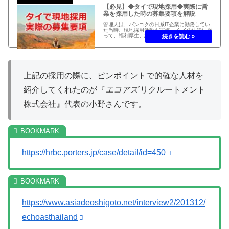
【必見】◆タイで現地採用◆実際に営
業を採用した時の募集要項を解説
管理人は、バンコクの日系IT企業に勤務してい
た当時、現地採用活動も実施。 タイの法律に従
って、福利厚生、給与システム、試用期間の条
件を募集要項に。 バンコクで、実際に担当営業
を募集していた時の募集要項を詳しく解説。
上記の採用の際に、ピンポイントで的確な人材を
紹介してくれたのが『
エコアズ
リクルートメント
株式会社』代表の小野さんです。
https://hrbc.porters.jp/case/detail/id=450
https://www.asiadeoshigoto.net/interview2/201312/
echoasthailand