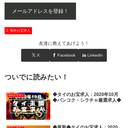
メールアドレスを登録！
海外お宝求人
友達に教えてあげよう！
X
Facebook
LinkedIn
ついでに読みたい！
◆タイのお宝求人：2020年10月
海外お宝求人
◆バンコク・シラチャ厳選求人◆
◆更新◆タイのお宝求人：2020