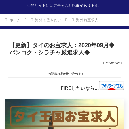
※当サイトには広告を含む記事があります。
ホーム
海外で働きたい
海外お宝求人
【更新】タイのお宝求人：2020年09月◆
バンコク・シラチャ厳選求人◆
2020/09/23
この記事は
約5分
で読めます。
FIREしたいなら…