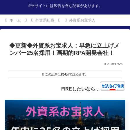
※当サイトには広告を含む記事があります。
ホーム
外資系転職
外資系お宝求人
◆更新◆外資系お宝求人：早急に立上げメ
ンバー25名採用！画期的RPA開発会社！
2019/12/26
この記事は
約4分
で読めます。
FIREしたいなら…