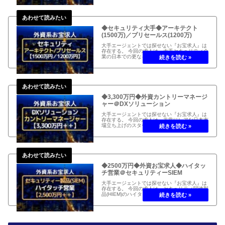
◆セキュリティ大手◆アーキテクト
(1500万)／プリセールス(1200万)
大手エージェントでは探せない『お宝求人』は
存在する。 今回の求人は、大手セキュリティ企
業の日本での更なる事業拡大が背景です。 待遇
も魅力的なポジションはアーキテクトとプリセ
ールス、年棒アップも可能。
◆3,300万円◆外資カントリーマネージ
ャー＠DXソリューション
大手エージェントでは探せない『お宝求人』は
存在する。 今回の求人は、非常にレアな日本市
場立ち上げのスタートアップ責任者、DXソリ
ューションのカントリーマネージャー。 待遇も
魅力的で、現在の給与考慮の上、3300万円の
年棒も可能。
◆2500万円◆外資お宝求人◆ハイタッ
チ営業＠セキュリティーSIEM
大手エージェントでは探せない『お宝求人』は
存在する。 今回の求人は、セキュリティ関連製
品(HIEM)のハイタッチ・パートナー・セール
ス。 待遇も魅力的で、現在の給与考慮の上、
2500万円以上の年棒も可能。