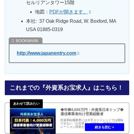
セルリアンタワー15階
地図：
PDFが開きます。
本社: 37 Oak Ridge Road, W. Boxford, MA
USA 01885-0319
http://www.japanentry.com
これまでの『外資系お宝求人』はこちら！
◆年棒4,000万円：外資系日本トップ◆
通信事業者向け営業経験者
外資系転職業界には大手エージェントでは開拓
できない『お宝求人』が存在。 世界初のエミュ
レーション技術を日本の大手通信業者に営業活
動をドライブ。 募集のカントリーマネージャー
は、年棒4,000万円以上も可能で魅力的。