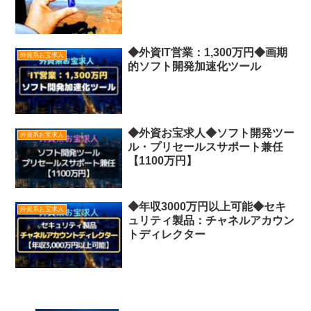
◆外資IT営業：1,300万円◆画期
外資系お宝求人
的ソフト開発加速化ツール
◆外資お宝求人◆ソフト開発ツー
外資系お宝求人
ル・プリセールスサポート兼任
【1100万円】
◆年収3000万円以上可能◆セキ
外資系お宝求人
ュリティ製品：チャネルアカウン
トディレクター