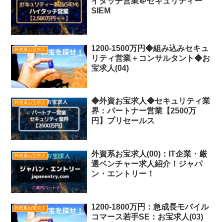
イタッチ営業＠セキュリティー
SIEM
1200-1500万円◆組み込みセキュ
外資系お宝求人
リティ営業＋コンサルタント◆お
宝求人(04)
◆外資お宝求人◆セキュリティ業
外資系お宝求人
界：パートナー営業【2500万
円】プリセールス
外資系お宝求人(00)：IT企業・厳
外資系お宝求人
選ベンチャー求人紹介！ジャパ
ン・エントリー！
1200-1800万円：急成長モバイル
外資系お宝求人
コマース若手SE：お宝求人(03)