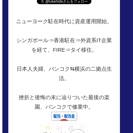
ニューヨーク駐在時代に資産運用開始。
シンガポール⇒香港駐在⇒外資系IT企業
を経て、FIRE⇒タイ移住。
日本人夫婦、バンコク⇆横浜の二拠点生
活。
挫折と後悔の末に辿りついた最後の楽
園、バンコクで修業中。