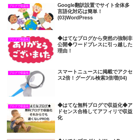
Google翻訳設置でサイト全体多
ブログで収益化
言語化対応は簡単！
(03)WordPress
◆はてなブログから突然の強制非
ブログで収益化
公開◆ワードプレスに引っ越した
理由！
スマートニュースに掲載でアクセ
ブログで収益化
ス2倍！グーグル検索3倍増(04)
◆はてな無料ブログで収益化◆ア
ブログで収益化
ドセンス合格してアフィリで収益
化