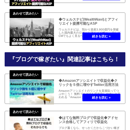
ペーンは終了しましたが、3ヶ月無料でも十分
お値打ちサービスだ！
◆ウェルスナビ(WealthNavi)とアフィ
リエイト提携可能なASP
ウェルスナビは、預かり資産3,900億円を突破
した国内最大のロボットアドバイザー。 テレビ
CMでもよく見るウェルスナビは、投資初心者
には有難い国際分散投資を自動運用。 ウェルス
ナビのアフィリエイトで収益をあげたいと考え
るブロガーは多い。
『ブログで稼ぎたい』関連記事はこちら！
◆Amazonアソシエイトで収益化◆ク
リックを５倍に増やすTwitter活用方法
Amazonアソシエイトのリンクを直接貼ってつ
ぶやこう！ 無料ブログでも収益化しやすいと言
われる『Amazonアソシエイト』ですが、やみ
くもに記事を書いても誰も見てくれません。早
めの収益化を目指して、Twitterを効果的に活用
しましょう！
◆はてな無料ブログで収益化◆アドセ
ンス合格してアフィリで収益化
ブログ書くなら、せっかくだからこづかい稼ぎ