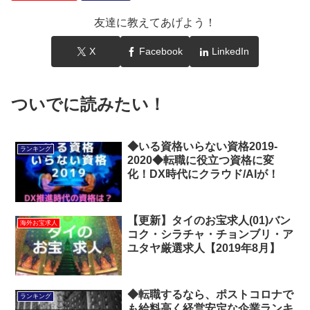
友達に教えてあげよう！
X
Facebook
LinkedIn
ついでに読みたい！
◆いる資格いらない資格2019-
ランキング
2020◆転職に役立つ資格に変
化！DX時代にクラウド/AIが！
【更新】タイのお宝求人(01)バン
海外お宝求人
コク・シラチャ・チョンブリ・ア
ユタヤ厳選求人【2019年8月】
◆転職するなら、ポストコロナで
ランキング
も給料高く経営安定な企業ランキ