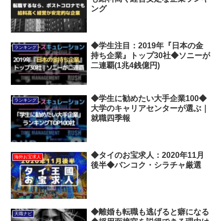
ング
◆学生注目：2019年『日本の金
ランキング
持ち企業』トップ30社◆ソニーが
二連覇(1兆4銭億円)
◆学生に勧めたい大手企業100◆
ランキング
大学のキャリアセンターが選ぶ｜
就職四季報
◆タイのお宝求人：2020年11月
海外お宝求人
後半◆バンコク・シラチャ厳選
◆離婚も転職も逃げると癖になる
天職ナビ