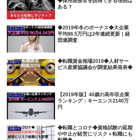
◆採用面接官を説得できる理由は
ある？
◆2019年冬のボーナス◆大企業
ランキング
平均96.5万円は2年連続更新｜経
団連調査
◆転職賃金相場2019◆人材サー
天職ナビ
ビス産業協議会が調査結果発表◆
【2019年版】40歳の高年収企業
ランキング
ランキング：キーエンス2140万
円
◆転職とコロナ◆資格試験の延期
天職ナビ
や中止が経営にリスク＋転職にも