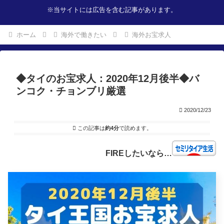
※当サイトには広告を含む記事があります。
ホーム
海外で働きたい
海外お宝求人
◆タイのお宝求人：2020年12月後半◆バ
ンコク・チョンブリ厳選
2020/12/23
この記事は
約4分
で読めます。
FIREしたいなら…