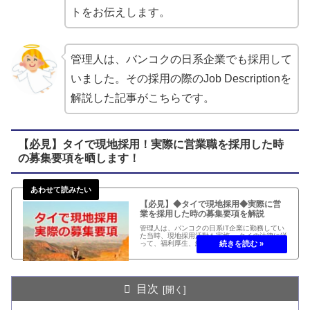
トをお伝えします。
管理人は、バンコクの日系企業でも採用して
いました。その採用の際のJob Descriptionを
解説した記事がこちらです。
【必見】タイで現地採用！実際に営業職を採用した時
の募集要項を晒します！
【必見】◆タイで現地採用◆実際に営
業を採用した時の募集要項を解説
管理人は、バンコクの日系IT企業に勤務してい
た当時、現地採用活動も実施。 タイの法律に従
って、福利厚生、給与システム、試用期間の条
件を募集要項に。 バンコクで、実際に担当営業
を募集していた時の募集要項を詳しく解説。
目次