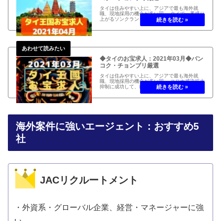
タイは住みやすい上に、アジアで最も海外就
職、現地採用の機会が多い国。 タイで一番盛り
上がるソンクランも今年は本来の厳かな正月を
迎え、経済再開。 駐在員帰国に伴う高額給与案
件も散見される2021年04月のタイのお宝求人
をお届け！
◆タイのお宝求人：2021年03月◆バン
コク・チョンブリ厳選
タイは住みやすい上に、アジアで最も海外就
職、現地採用の機会が多い国。 コロナ感染拡大
抑制に成功して、徐々に経済制限緩和が進み、
経済回復中。 駐在員帰国に伴う高額給与案件も
散見される2021年03月のタイのお宝求人をお
届け！
海外案件に強いエージェント：おすすめ5
社
JACリクルートメント
・外資系・グローバル企業、経営・マネージャーに強