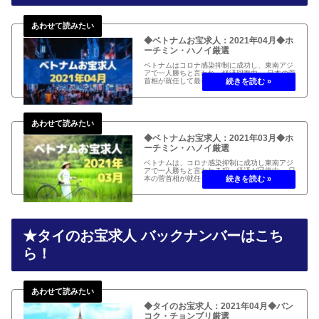
◆ベトナムお宝求人：2021年04月◆ホ
ーチミン・ハノイ厳選
ベトナムはコロナ感染抑制に成功し、東南アジ
アで一人勝ちと言われ、経済回復中。 日本の菅
首相が就任して最初の訪問国として、両国間で
ビジネス渡航者の往来再開。 ベトナムのお宝求
人2021年04月編をお届けします！ ベトナム(ホ
ーチミン、ハノイ)...
◆ベトナムお宝求人：2021年03月◆ホ
ーチミン・ハノイ厳選
ベトナムは、コロナ感染抑制に成功し東南アジ
アで一人勝ちと言われる程、経済が回復中。 日
本の菅首相が就任して最初の訪問国となり、両
国間でビジネス渡航者の往来再開。 ベトナムの
お宝求人2021年03月編をお届けします！
★タイのお宝求人 バックナンバーはこち
ら！
◆タイのお宝求人：2021年04月◆バン
コク・チョンブリ厳選