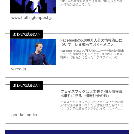
2016年の米大統領選では最大8700万人分の個
人情報が流出していた。
www.huffingtonpost.jp
Facebookの5,000万人分の情報流出に
ついて、いま知っておくべきこと
Facebookの5,000万人分のユーザー情報が流出
していた可能性があることが、9月28日（米国
時間）に明らかになった。プロフィールの「プ
レビュー」機能に関する脆弱性を外部のハッカ
ーに悪用されたもので、最大で9,000万人が影
響を受けた可...
wired.jp
フェイスブックは大丈夫？ 個人情報流
出事件に見る「情報社会の影」
一大スキャンダルとなったフェイスブックの個
人情報流出事件。錚々たる登場人物たちにくわ
え、ロシアの影までささやかれて、スパイ小説
も真っ青な展開になっている。
gendai.media