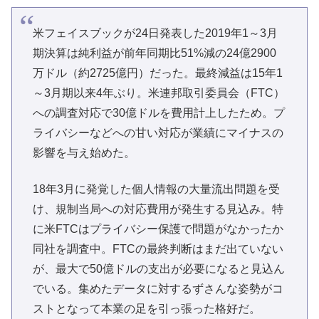
米フェイスブックが24日発表した2019年1～3月
期決算は純利益が前年同期比51%減の24億2900
万ドル（約2725億円）だった。最終減益は15年1
～3月期以来4年ぶり。米連邦取引委員会（FTC）
への調査対応で30億ドルを費用計上したため。プ
ライバシーなどへの甘い対応が業績にマイナスの
影響を与え始めた。
18年3月に発覚した個人情報の大量流出問題を受
け、規制当局への対応費用が発生する見込み。特
に米FTCはプライバシー保護で問題がなかったか
同社を調査中。FTCの最終判断はまだ出ていない
が、最大で50億ドルの支出が必要になると見込ん
でいる。集めたデータに対するずさんな姿勢がコ
ストとなって本業の足を引っ張った格好だ。