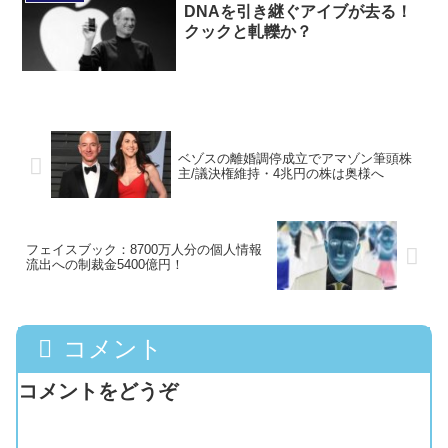
DNAを引き継ぐアイブが去る！
クックと軋轢か？
ベゾスの離婚調停成立でアマゾン筆頭株
主/議決権維持・4兆円の株は奥様へ
フェイスブック：8700万人分の個人情報
流出への制裁金5400億円！
コメント
コメントをどうぞ