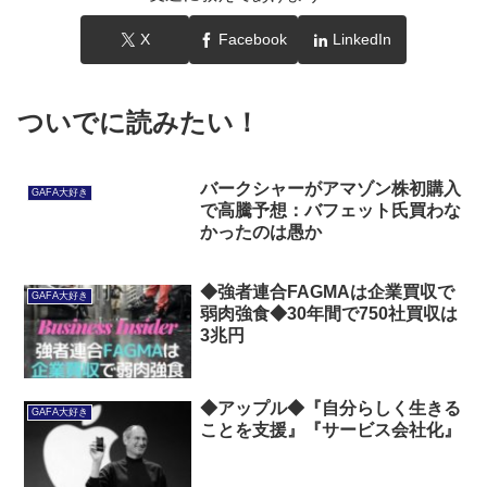
X
Facebook
LinkedIn
ついでに読みたい！
バークシャーがアマゾン株初購入
GAFA大好き
で高騰予想：バフェット氏買わな
かったのは愚か
◆強者連合FAGMAは企業買収で
GAFA大好き
弱肉強食◆30年間で750社買収は
3兆円
◆アップル◆『自分らしく生きる
GAFA大好き
ことを支援』『サービス会社化』