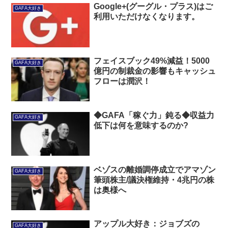
Google+(グーグル・プラス)はご
GAFA大好き
利用いただけなくなります。
フェイスブック49%減益！5000
GAFA大好き
億円の制裁金の影響もキャッシュ
フローは潤沢！
◆GAFA「稼ぐ力」鈍る◆収益力
GAFA大好き
低下は何を意味するのか?
ベゾスの離婚調停成立でアマゾン
GAFA大好き
筆頭株主/議決権維持・4兆円の株
は奥様へ
アップル大好き：ジョブズの
GAFA大好き