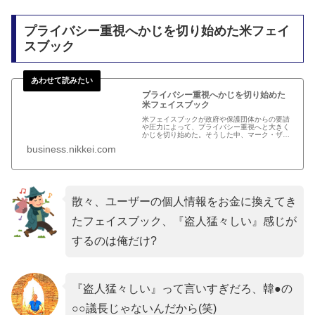
プライバシー重視へかじを切り始めた米フェイ
スブック
プライバシー重視へかじを切り始めた
米フェイスブック
米フェイスブックが政府や保護団体からの要請
や圧力によって、プライバシー重視へと大きく
かじを切り始めた。そうした中、マーク・ザッ
カーバーグCEO（最高経営責任者）が米政府に
business.nikkei.com
規制強化を求める意見を、米ワシントン・ポス
ト紙に投稿した。
散々、ユーザーの個人情報をお金に換えてき
たフェイスブック、『盗人猛々しい』感じが
するのは俺だけ?
『盗人猛々しい』って言いすぎだろ、韓●の
○○議長じゃないんだから(笑)