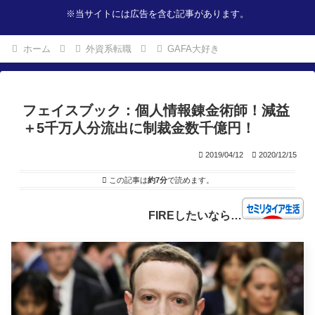
※当サイトには広告を含む記事があります。
ホーム
外資系転職
GAFA大好き
フェイスブック：個人情報錬金術師！減益
＋5千万人分流出に制裁金数千億円！
2019/04/12
2020/12/15
この記事は
約7分
で読めます。
FIREしたいなら…