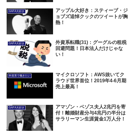
アップル大好き：スティーブ・ジ
GAFA大好き
ョブズ追悼クックのツイートが胸
熱！
外資系転職(31)：グーグルの租税
GAFA大好き
回避問題！日本法人だけじゃな
い！
マイクロソフト：AWS抜いてク
外資系で働きたい
ラウド世界首位！2019年4-6月期
売上最高！
アマゾン・ベゾス夫人2兆円を寄
GAFA大好き
付！離婚財産分与4兆円の半分は
サラリーマン生涯賃金1万人分！