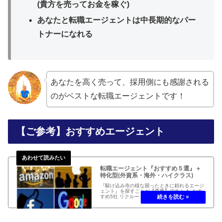
(貴方を売ってお金を稼ぐ)
あなたと転職エージェントは中長期的なパー
トナーになれる
あなたを高く売って、採用側にも感謝される
のがベストな転職エージェントです！
【ご参考】おすすめエージェント
転職エージェント『おすすめ５選』＋
特化型(外資系・海外・ハイクラス)
『駆け込み寺の様な困ったときに頼れるエージ
ェント』を探すことが【重要】です！ A. おす
すめ5社 リクルートエージェント 特徴など詳細
を見る すぐに無 料相談する 言わずと知れた、
圧倒的な社員数と『採用企業チーム』と『求職
者チーム』の分業体...