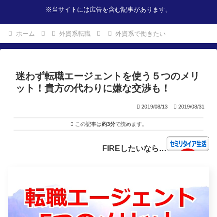
※当サイトには広告を含む記事があります。
ホーム
外資系転職
外資系で働きたい
迷わず転職エージェントを使う５つのメリ
ット！貴方の代わりに嫌な交渉も！
2019/08/13
2019/08/31
この記事は
約3分
で読めます。
FIREしたいなら…