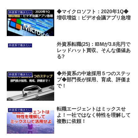
◆マイクロソフト：2020年1Q◆
外資系で働きたい
増収増益：ビデオ会議アプリ急増
外資系転職(25)：IBMが3.8兆円で
外資系で働きたい
レッドハット買収、そんな価値あ
る?
◆外資系の中途採用５つのステッ
外資系で働きたい
プ◆部門長が採用、育成、評価ま
で！
転職エージェントはミックスせ
外資系で働きたい
よ！一社ではなく特性を理解して
複数に依頼！