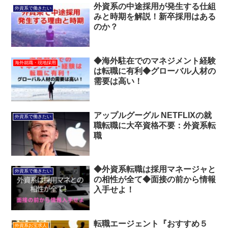
外資系の中途採用が発生する仕組
外資系で働きたい
みと時期を解説！新卒採用はある
のか？
◆海外駐在でのマネジメント経験
海外就職・現地採用
は転職に有利◆グローバル人材の
需要は高い！
アップルグーグル NETFLIXの就
外資系で働きたい
職転職に大卒資格不要：外資系転
職
◆外資系転職は採用マネージャと
外資系で働きたい
の相性が全て◆面接の前から情報
入手せよ！
転職エージェント『おすすめ５
外資系お宝求人