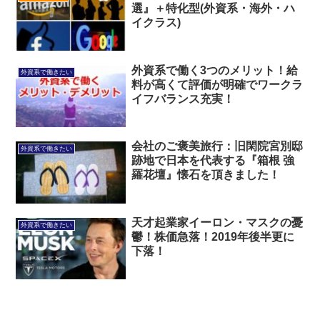
選』＋特化型(外資系・海外・ハ
イクラス)
外資系で働く3つのメリット！給
外資系で働きたい
料が高くて評価が明確でワークラ
イフバランス充実！
会社のご褒美旅行：旧閑院宮別邸
外資系で働きたい
跡地で日本を代表する『箱根 強
羅花壇』懐石を頂きました！
天才起業家イーロン・マスクの憂
外資系で働きたい
鬱！株価急落！2019年後半更に
下落！