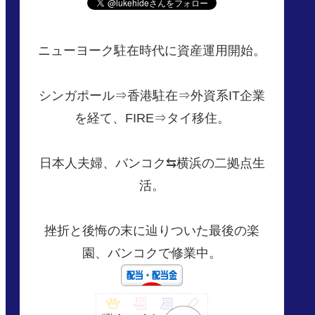
ニューヨーク駐在時代に資産運用開始。
シンガポール⇒香港駐在⇒外資系IT企業
を経て、FIRE⇒タイ移住。
日本人夫婦、バンコク⇆横浜の二拠点生
活。
挫折と後悔の末に辿りついた最後の楽
園、バンコクで修業中。