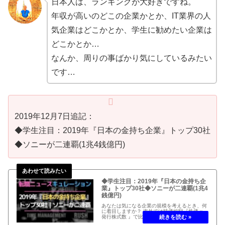
日本人は、ランキングが大好きですね。
年収が高いのどこの企業かとか、IT業界の人
気企業はどこかとか、学生に勧めたい企業は
どこかとか…
なんか、周りの事ばかり気にしているみたい
です…
2019年12月7日追記：
◆学生注目：2019年『日本の金持ち企業』トップ30社
◆ソニーが二連覇(1兆4銭億円)
◆学生注目：2019年『日本の金持ち企
業』トップ30社◆ソニーが二連覇(1兆4
銭億円)
あなたは気になる企業の規模を考えるとき、何
に着目しますか？ 海外では時価総額『株価 x
発行株式数 』で比較する事が多いです。 アメ
リカでは、FAGMA、フェイスブック、アップ