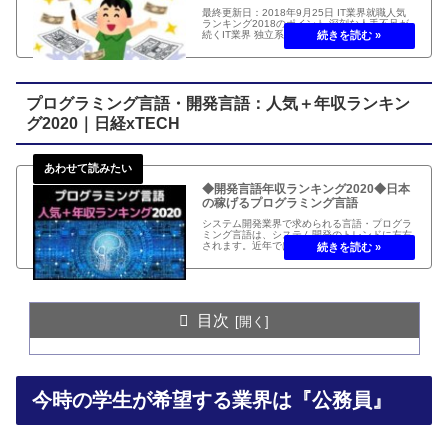
最終更新日：2018年9月25日 IT業界就職人気
ランキング2018のポイント 深刻な人手不足が
続くIT業界 独立系IT企業が健闘(NTTデータ、富
士通、SCSK) 外資系企業、グーグル、アクセ
ンチュア、ヤフーがTop 10入り ポイント...
プログラミング言語・開発言語：人気＋年収ランキン
グ2020｜日経xTECH
◆開発言語年収ランキング2020◆日本
の稼げるプログラミング言語
システム開発業界で求められる言語・プログラ
ミング言語は、システム開発のトレンドに左右
されます。近年では、DX(デジタルトランスフ
ォーメーション)やAI(アーティフィシャル・イ
ンテリジェンス｜人工知能)やIoT(インターネッ
ト・オブ・シングス)などへの対応を求められ
る。
目次
今時の学生が希望する業界は『公務員』