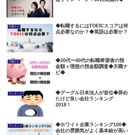
◆転職するにはTOEICスコアは何
天職ナビ
点必要なのか？◆英語は必要か？
◆20代〜40代の転職希望者の預
天職ナビ
金額＋理想の預金額調査◆天職ナ
ビ◆
◆グーグル日本法人が首位◆辞め
ランキング
たけど良い会社ランキング
2018！
◆ホワイト企業ランキング100◆
ランキング
会社の雰囲気がよく基本給が高い