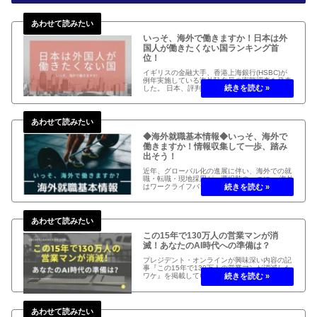
いっそ、海外で働きますか！日本は外
国人が働きたくない国ランキング首
位！
イギリスの金融大手、香港上海銀行(HSBC)が
例年実施している海外駐在員の実態調査を発表
した。 日本、評判良くないですね、外国人の方
に… いっそ、海外で働いてみますか！ 日本は
外国人が働きたくない国ランキング首位！
◆海外就職基本情報◆いっそ、海外で
働きますか！情報収集して一歩、踏み
出そう！
近年、グローバル化の進展に伴い、海外での就
職・転職・現地採用が、選択肢の一つに。 海外
はワークライフバランスが充実し、グローバル
な経験が積めて市場価値の向上も。 新型コロナ
の影響もあり駐在員ではなく、現地採用に裁量
を持たせる企業が増加中。 ...
この15年で130万人の営業マンが消
滅！あなたのAI時代への準備は？
プレジデント・オンラインが興味深い内容の記
事『この15年で130万人の営業マンが消滅した
ワケ』を掲載しています。『そのかわりに｢謎
の事務職｣が急増』と報告しています。 あなた
の仕事がAIに奪われていませんか？