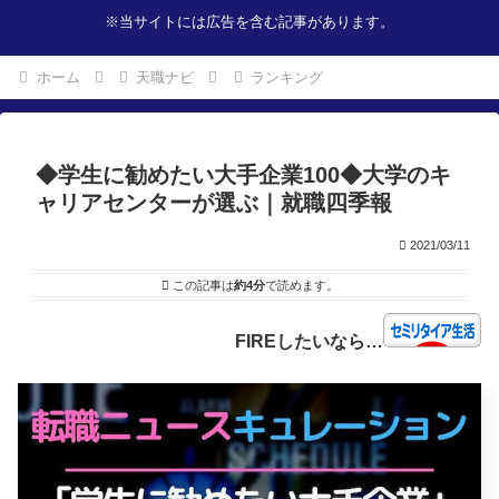
※当サイトには広告を含む記事があります。
ホーム
天職ナビ
ランキング
◆学生に勧めたい大手企業100◆大学のキ
ャリアセンターが選ぶ｜就職四季報
2021/03/11
この記事は
約4分
で読めます。
FIREしたいなら…