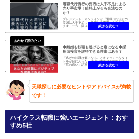
退職代行流行の要因は人手不足による
売り手市場！給料上がるも合法なの
か？
プレジデント・オンラインが『退職代行流行の
要因は人手不足による売り手市場』と報じてい
ます。一方、限りなく黒に近いグレーのサービ
スも存在し、活用方法が問われる。 退職代行流
行の要因は人手不足による売り手市場！給料上
がるも合法なのか？
◆離婚も転職も逃げると癖になる◆採
用面接官を説得できる理由はある？
『逃げの転職は癖になる』とキャッチーなタイ
トルが目に入った。 転職回数9回の管理人には
『耳の痛い』記事である。あなたは逃げてませ
んか？ 離婚も転職も逃げると癖になる！あなた
に採用者を説得できる理由はあるか？
天職探しに必要なヒントやアドバイスが満載
です！
ハイクラス転職に強いエージェント：おす
すめ5社