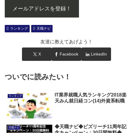
メールアドレスを登録！
ランキング
天職ナビ
友達に教えてあげよう！
X
Facebook
LinkedIn
ついでに読みたい！
IT業界就職人気ランキング2018楽
ランキング
天みん就日経コン(14)外資系転職
◆天職ナビ◆ビズリーチ11周年記
天職ナビ
念キャンペーン：30日間無料◆