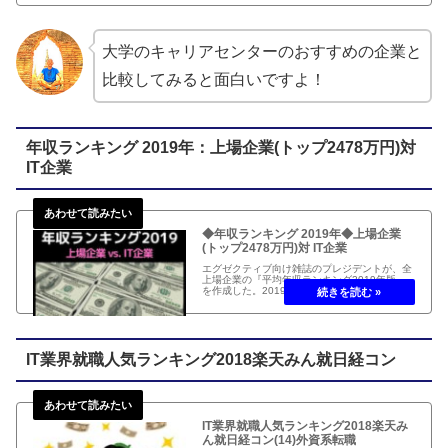
ル、グーグル、マイクロソフト、アマゾンが競
っています。
大学のキャリアセンターのおすすめの企業と
比較してみると面白いですよ！
年収ランキング 2019年：上場企業(トップ2478万円)対
IT企業
◆年収ランキング 2019年◆上場企業
(トップ2478万円)対 IT企業
エグゼクティブ向け雑誌のプレジデントが、全
上場企業の『平均年収ランキング2019年版』
を作成した。2019年、最も平均年収が高かっ
たのが、M＆Aキャピタルパートナーズで平均
年収は2478万円。2018年の全上場企業の平均
年収は606万円でしたので、その4倍です。
IT業界就職人気ランキング2018楽天みん就日経コン
IT業界就職人気ランキング2018楽天み
ん就日経コン(14)外資系転職