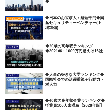
◆
◆日本のお宝求人：経理部門◆国
外資系お宝求人
産セキュリティーベンチャー(上
場準備)
◆30歳の高年収ランキング
ランキング
◆2021年：1000万円超えは16社
◆人事の好きな大学ランキング◆
ランキング
国際社会での活躍重視＋行動力・
対人力
◆40歳の高年収企業ランキング◆
ランキング
従業員100人未満編【2020年版】